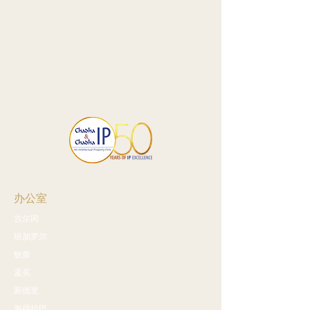
办公室
古尔冈
班加罗尔
钦奈
孟买
新德里
海得拉巴