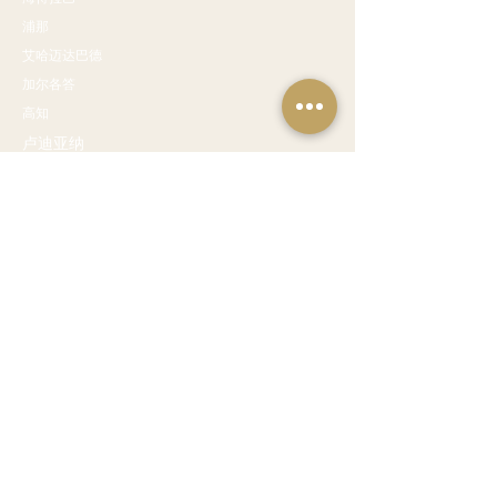
浦那
艾哈迈达巴德
加尔各答
高知
卢迪亚纳
邻国
孟加拉国
巴基斯坦
斯里兰卡
马尔代夫
印度尼西亚
越南
菲律宾
尼泊尔
毛里求斯