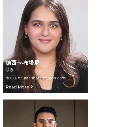
德西卡·布塔尼
联系
drsika.bhutani@iprattorneys.com
Read More