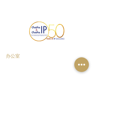
办公室
古尔冈
班加罗尔
钦奈
孟买
新德里
海得拉巴
浦那
艾哈迈达巴德
加尔各答