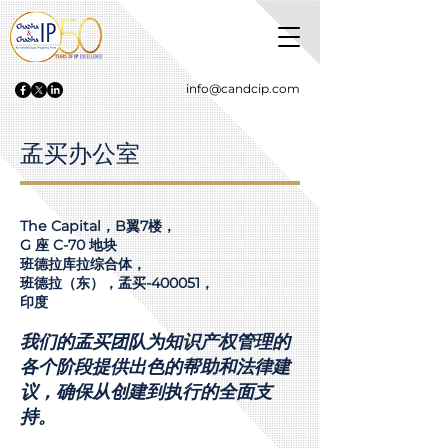
info@candcip.com
孟买办公室
The Capital，B翼7楼，
G 座 C-70 地块
班德拉库拉综合体，
班德拉（东），孟买-400051，
印度
我们的孟买团队为知识产权管理的
各个阶段提供出色的帮助和法律建
议，确保从创建到执行的全面支
持。