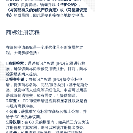
（IPD）
负责管理
。
缅甸并非
《巴黎公约》、
《与贸易有关的知识产权协定》
或
《马德里议定
书》
的成员国，因此需要直接在当地提交申请。
商标注册流程
在缅甸申请商标是一个现代化且不断发展的过
程。关键步骤包括：
1.
商标检索：
通过知识产权局 (IPD) 记录进行检
索，确保该商标尚未被使用或注册。目前，商标
检索服务尚未提供。
2.
提交申请：
向知识产权局 (IPD) 提交商标申
请，提供商标名称、商品/服务类别（基于尼斯分
类）以及申请人信息等详细信息。申请可以用英
语或缅甸语提交，如有需要，可提供翻译。
3.
审查：
IPD 审查申请是否具有显著性以及是否
与现有商标冲突。
4.
公布：
获批准的商标将在商标公报上公布，并
给予 60 天的异议期。
5.
异议期：
在 60 天的期限内，如果第三方认为该
注册侵犯了其权利，则可以对该注册提出质疑。
6.
注册：
如果没有提出异议，或者异议得到解