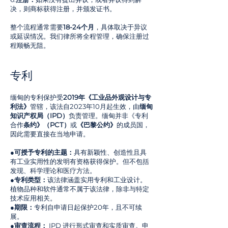
决，则商标获得注册，并颁发证书。
整个流程通常需要
18-24个月
，具体取决于异议
或延误情况。我们律所将全程管理，确保注册过
程顺畅无阻。
专利
缅甸的专利保护受
2019年《工业品外观设计与专
利法》
管辖，该法自2023年10月起生效，由
缅甸
知识产权局（IPD）
负责管理。缅甸并非《专利
合作
条约》（PCT）
或
《巴黎公约》
的成员国，
因此需要直接在当地申请。
●
可授予专利的主题：
具有新颖性、创造性且具
有工业实用性的发明有资格获得保护。但不包括
发现、科学理论和医疗方法。
●
专利类型：
该法律涵盖实用专利和工业设计。
植物品种和软件通常不属于该法律，除非与特定
技术应用相关。
●
期限：
专利自申请日起保护20年，且不可续
展。
●
审查流程：
IPD 进行形式审查和实质审查。申