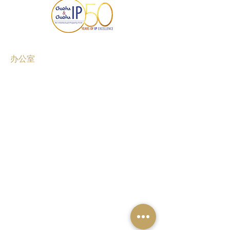
办公室
古尔冈
班加罗尔
钦奈
孟买
新德里
海得拉巴
浦那
艾哈迈达巴德
加尔各答
高知
卢迪亚纳