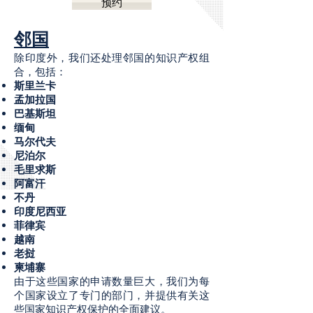
预约
邻国
除印度外，我们还处理邻国的知识产权组
合，包括：
斯里兰卡
孟加拉国
巴基斯坦
缅甸
马尔代夫
尼泊尔
毛里求斯
阿富汗
不丹
印度尼西亚
菲律宾
越南
老挝
柬埔寨
由于这些国家的申请数量巨大，我们为每
个国家设立了专门的部门，并提供有关这
些国家知识产权保护的全面建议。