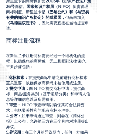
斯里兰卡的商标保护受
2003年《知识产权法》第
36号
管辖。
国家知识产权局（NIPO）
负责管理
商标制度。斯里兰卡是
《巴黎公约》和《与贸易
有关的知识产权协定》的成员国，
但尚未加入
《马德里议定书》，
因此需要直接在当地提交申
请。
商标注册流程
在斯里兰卡注册商标需要经过一个结构化的流
程，以确保您的商标独一无二且受到法律保护。
主要步骤包括：
1.
商标检索：
在提交商标申请之前进行商标检索
至关重要，以确保该商标尚未被使用或注册。
2.
提交申请：
向 NIPO 提交商标申请，提供商
标、商品/服务类别（基于尼斯分类）和申请人信
息等详细信息以及所需费用。
3.
审查：
NIPO 审查申请以确保其符合法律要
求，包括显著性和与现有商标不冲突。
4.
公布：
如果申请通过审查，则会在《商标公
报》上公布，允许第三方在三个月内对注册提出
异议。
5.
异议期：
在三个月的异议期内，任何一方如果