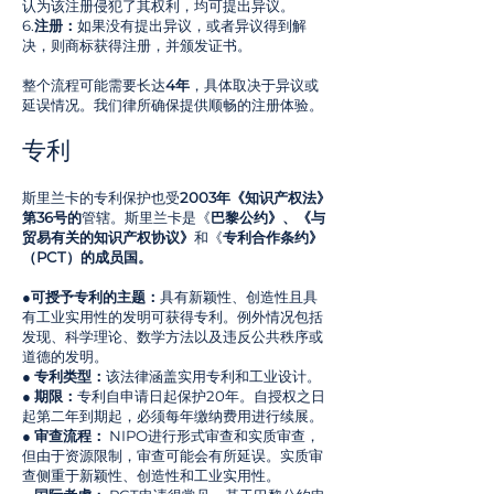
认为该注册侵犯了其权利，均可提出异议。
6.
注册：
如果没有提出异议，或者异议得到解
决，则商标获得注册，并颁发证书。
整个流程可能需要长达
4年
，具体取决于异议或
延误情况。我们律所确保提供顺畅的注册体验。
专利
斯里兰卡的专利保护也受
2003年《知识产权法》
第36号的
管辖。斯里兰卡是《
巴黎公约》、《与
贸易有关的知识产权协议》
和《
专利合作条约》
（PCT）的成员国。
●
可授予专利的主题：
具有新颖性、创造性且具
有工业实用性的发明可获得专利。例外情况包括
发现、科学理论、数学方法以及违反公共秩序或
道德的发明。
● 专利类型：
该法律涵盖实用专利和工业设计。
● 期限：
专利自申请日起保护20年。自授权之日
起第二年到期起，必须每年缴纳费用进行续展。
● 审查流程：
NIPO进行形式审查和实质审查，
但由于资源限制，审查可能会有所延误。实质审
查侧重于新颖性、创造性和工业实用性。