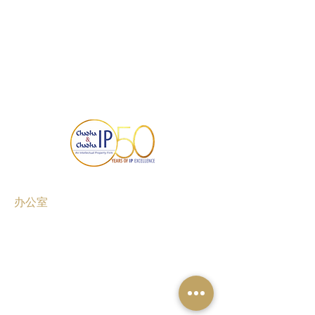
办公室
古尔冈
班加罗尔
钦奈
孟买
新德里
海得拉巴