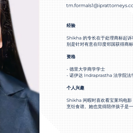
tm.formals1@iprattorneys.
经验
Shikha 的专长在于处理商标
别是针对有意在印度邻国获得商
资格
- 德里大学商学学士
- 诺伊达 Indraprastha 法学院
个人兴趣
Shikha 闲暇时喜欢看宝莱坞
烹饪食谱。她也觉得陪伴孩子是