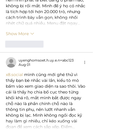
nên nhìn phát là biết đang ở phần nào, 
không bị rối mắt. Mình để ý họ có nhắc 
là tích hợp tới hơn 20.000 trò, nhưng 
cách trình bày vẫn gọn, không nhồi 
nhét chữ quá nhiều. Menu đặt ngay…
Show More
Like
Reply
uyenghomsoet.h.uy.e.n+abc123
Aug 01
x8.social
 mình cũng mới ghé thử vì 
thấy bạn bè nhắc vài lần, kiểu tò mò 
bấm vào xem giao diện ra sao thôi. Vào 
cái là thấy họ chia bố cục theo từng 
khối khá rõ, mắt mình bắt được ngay 
chỗ nào là phần chính chỗ nào là 
thông tin phụ, nên lướt nhanh vẫn 
không bị lạc. Mình không ngồi đọc kỹ 
hay làm gì nhiều, chỉ kéo xuống vài 
đoạn để xem cách sắp xếp. Điểm…