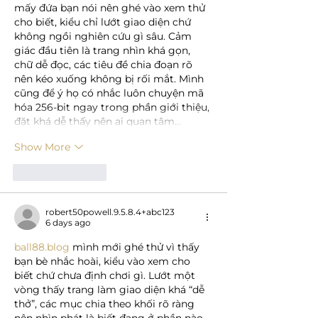
mấy đứa bạn nói nên ghé vào xem thử 
cho biết, kiểu chỉ lướt giao diện chứ 
không ngồi nghiên cứu gì sâu. Cảm 
giác đầu tiên là trang nhìn khá gọn, 
chữ dễ đọc, các tiêu đề chia đoạn rõ 
nên kéo xuống không bị rối mắt. Mình 
cũng để ý họ có nhắc luôn chuyện mã 
hóa 256-bit ngay trong phần giới thiệu, 
đặt khá dễ thấy nên ai quan tâm…
Show More
Like
Reply
robert50powell.9.5.8.4+abc123
6 days ago
ball88.blog
 mình mới ghé thử vì thấy 
bạn bè nhắc hoài, kiểu vào xem cho 
biết chứ chưa định chơi gì. Lướt một 
vòng thấy trang làm giao diện khá “dễ 
thở”, các mục chia theo khối rõ ràng 