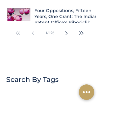
Four Oppositions, Fifteen
Years, One Grant: The Indian
Patent Office's Ribociclib
Decision
1
/
196
Search By Tags
Subscribe for