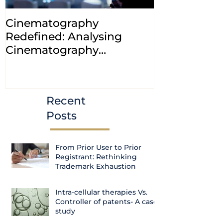
Cinematography
INDIA: HC cl
Redefined: Analysing
jurisdiction
Cinematography
petitions a
(Amendment) Bill, 2023
transfer ca
Courts
Recent
Posts
From Prior User to Prior
Registrant: Rethinking
Trademark Exhaustion
Intra-cellular therapies Vs.
Controller of patents- A case
study