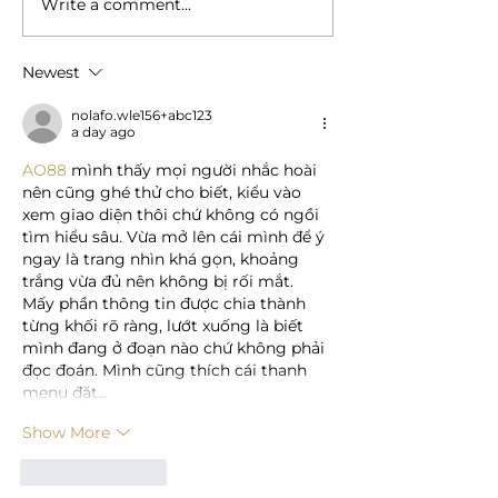
Write a comment...
Intra-cellular therapies Vs.
Four Oppositions,
Controller of patents- A
Years, One Grant:
case study
Indian Patent Offi
Newest
Ribociclib Decisio
nolafo.wle156+abc123
a day ago
AO88
 mình thấy mọi người nhắc hoài 
nên cũng ghé thử cho biết, kiểu vào 
xem giao diện thôi chứ không có ngồi 
tìm hiểu sâu. Vừa mở lên cái mình để ý 
ngay là trang nhìn khá gọn, khoảng 
trắng vừa đủ nên không bị rối mắt. 
Mấy phần thông tin được chia thành 
từng khối rõ ràng, lướt xuống là biết 
mình đang ở đoạn nào chứ không phải 
đọc đoán. Mình cũng thích cái thanh 
menu đặt…
Show More
Like
Reply