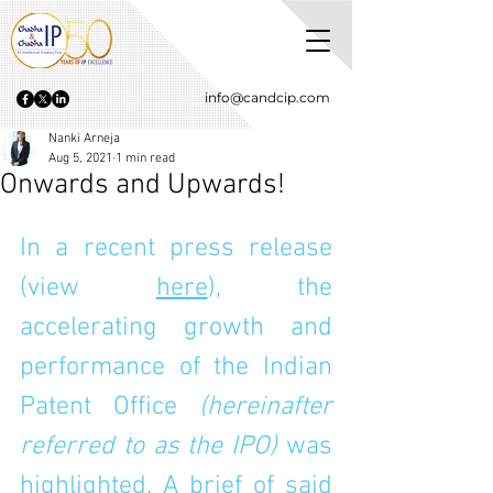
info@candcip.com
Nanki Arneja
Aug 5, 2021
1 min read
Onwards and Upwards!
In a recent 
press release
(view 
here
), the 
accelerating growth and 
performance of the Indian 
Patent Office 
(hereinafter 
referred to as the IPO) 
was 
highlighted. A brief of said 